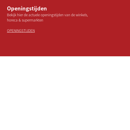
Openingstijden
Bekijk hier de actuele openingstijden van de winkels,
horeca & supermarkten
OPENINGSTIJDEN