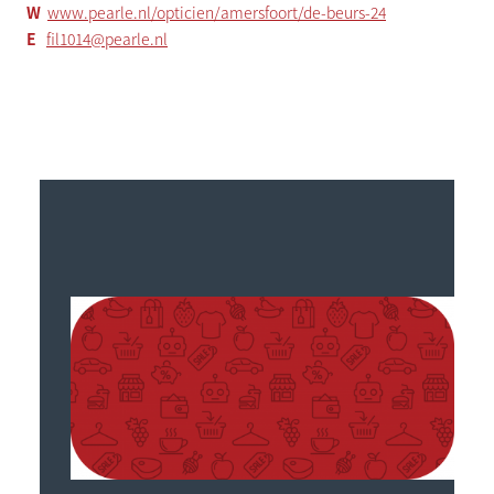
W
www.pearle.nl/opticien/amersfoort/de-beurs-24
E
fil1014@pearle.nl