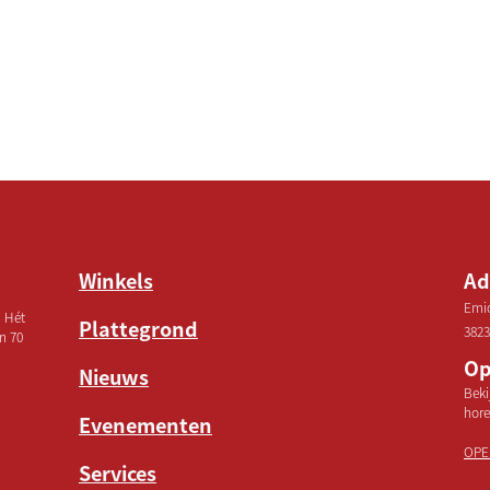
Winkels
Ad
Emic
! Hét
Plattegrond
3823
n 70
Op
Nieuws
Beki
hore
Evenementen
OPE
Services