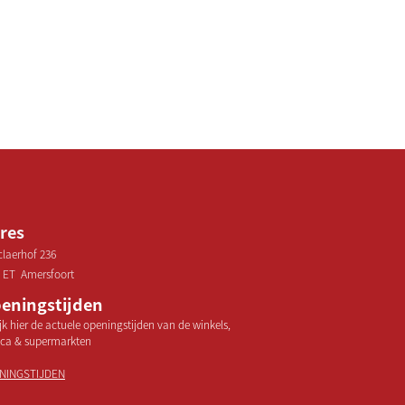
res
laerhof 236
 ET Amersfoort
eningstijden
jk hier de actuele openingstijden van de winkels,
ca & supermarkten
NINGSTIJDEN