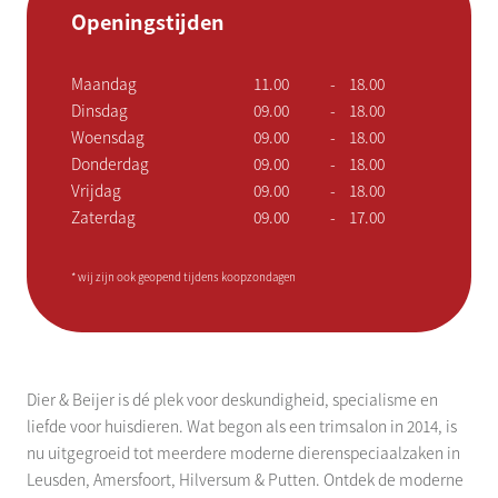
Openingstijden
Maandag
11.00
-
18.00
Dinsdag
09.00
-
18.00
Woensdag
09.00
-
18.00
Donderdag
09.00
-
18.00
Vrijdag
09.00
-
18.00
Zaterdag
09.00
-
17.00
* wij zijn ook geopend tijdens koopzondagen
Dier & Beijer is dé plek voor deskundigheid, specialisme en
liefde voor huisdieren. Wat begon als een trimsalon in 2014, is
nu uitgegroeid tot meerdere moderne dierenspeciaalzaken in
Leusden, Amersfoort, Hilversum & Putten. Ontdek de moderne