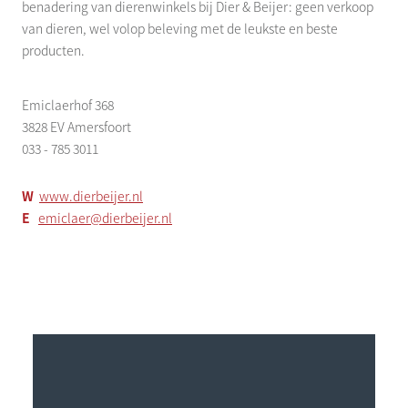
benadering van dierenwinkels bij Dier & Beijer: geen verkoop
van dieren, wel volop beleving met de leukste en beste
producten.
Emiclaerhof 368
3828 EV Amersfoort
033 - 785 3011
W
www.dierbeijer.nl
E
emiclaer@dierbeijer.nl