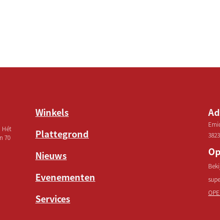
Winkels
Ad
Emic
! Hét
Plattegrond
3823
n 70
Op
Nieuws
Beki
Evenementen
sup
OPE
Services