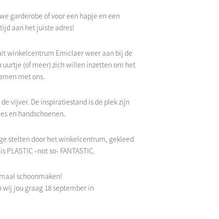
uwe garderobe of voor een hapje en een
ijd aan het juiste adres!
luit winkelcentrum Emiclaer weer aan bij de
 uurtje (of meer) zich willen inzetten om het
samen met ons.
e vijver. De inspiratiestand is de plek zijn
sjes en handschoenen.
oge stelten door het winkelcentrum, gekleed
t is PLASTIC –not so- FANTASTIC.
lemaal schoonmaken!
n wij jou graag 18 september in