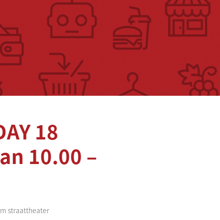
DAY 18
n 10.00 –
m straattheater