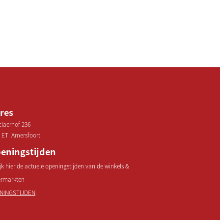
res
laerhof 236
 ET Amersfoort
eningstijden
jk hier de actuele openingstijden van de winkels &
ermarkten
NINGSTIJDEN