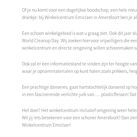
Of je nu komt voor een dagelijkse boodschap, een hele nie
drankje: bij Winkelcentrum Emiclaer in Amersfoort ben je alt
Een schoon winkelgebied is wat u graag ziet. Ook dit jaar s
World Cleanup Day. Wij zoeken hiervoor vrijwilligers die een
winkelcentrum en directe omgeving willen schoonmaken 
Ook zal er een informatiestand te vinden zijn ter hoogte van d
waar je opruimmaterialen op kunt halen zoals prikkers, he
Een prachtige danseres, gaat hartstochtelijk dansend op h
in een fascinerende verlichte jurk van…. plasticflessen! Da
Het doel? Het winkelcentrum inclusief omgeving weer he
Wil jij iets betekenen voor een schoner Amersfoort? Dan zie
Winkelcentrum Emiclaer!