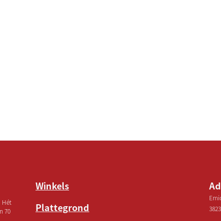
Winkels
Ad
Emic
! Hét
Plattegrond
3823
n 70