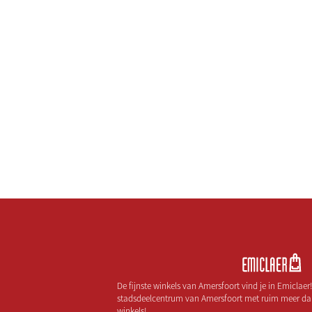
De fijnste winkels van Amersfoort vind je in Emiclaer
stadsdeelcentrum van Amersfoort met ruim meer da
winkels!