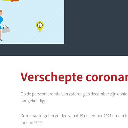
Verschepte corona
Op de persconferentie van zaterdag 18 december zijn opn
aangekondigd.
Deze maatregelen gelden vanaf 19 december 2021 en zijn ten
januari 2022.