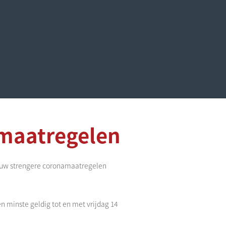
maatregelen
ieuw strengere coronamaatregelen
 minste geldig tot en met vrijdag 14